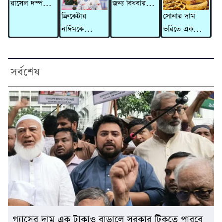
রাসেল দম্পতির
জন্য বিধবার
ইরান
ক্রিকেটার
সোনার দাম
বিরুদ্ধে ৩১০
গাভী নিয়ে
নাঈমকে
ভরিতে একলাফে
কোটি টাকার
গেলেন দাদন
মারধরের ঘটনায়
বাড়ল ৯,৮৫৬
মানিলন্ডারিং
ব্যবসায়ী
অভিযুক্ত ওসিকে
টাকা
মামলা
প্রত্যাহার
সর্বশেষ
গ্যাসের দাম এক টাকাও বাড়ালে সরকার টিকতে পারবে