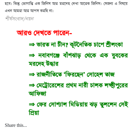
হবে। কিন্তু ভোগান্তি এক জিনিস আর মরদেহ দেখা আরেক জিনিস। সেজন্য এ বিষয়ে
এখন আমরা আর আপস করছি না।
শীর্ষসংবাদ
/
নয়ন
আরও দেখতে পারেন-
⇒
ভারত না চীন? কূটনৈতিক চাপে শ্রীলংকা
⇒
নবাবগঞ্জে বাঁশঝাড় থেকে এক যুবকের
মরদেহ উদ্ধার
⇒
রাজনীতিতে ‘ফিরছেন’ সোহেল তাজ
⇒
মেট্রোরেলের প্রথম নারী চালক লক্ষ্মীপুরের
আফিজা
⇒
ফের সোশ্যাল মিডিয়ায় ঝড় তুললেন সেই
প্রিয়া
Share this...