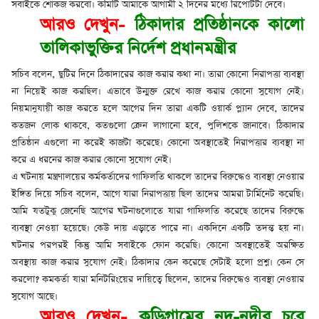
সবাইকে শোকজ করবো। কমিটি আমাকে আগামী ২ দিনের মধ্যে রিপোর্টটা দেবে।
আরও দেখুন-
ঠিকাদার প্রতিষ্ঠানকে কালো
তালিকাভুক্তির নির্দেশ প্রধানমন্ত্রীর
সচিব বলেন, ছুটির দিনে ঠিকাদারের কাজ করার কথা না। তারা কোনো নিরাপত্তা ব্যবস্থা
না নিয়েই কাজ করছিল। এভাবে উন্মুক্ত রেখে কাজ করার কোনো সুযোগ নেই।
নিয়মানুযায়ী কাজ করতে হলে আগের দিন তারা একটি ওয়ার্ক প্ল্যান দেবে, তাদের
কতজন লোক থাকবে, কতগুলো ক্রেন লাগানো হবে, পুলিশকে জানাবে। ঠিকাদার
প্রতিষ্ঠান এগুলো না করেই কাজটা করেছে। কোনো অবস্থাতেই নিরাপত্তার ব্যবস্থা না
করে এ ধরনের কাজ করার কোনো সুযোগ নেই।
এ ঘটনায় মন্ত্রণালয়ের কর্মকর্তাদের গাফিলতি থাকলে তাদের বিরুদ্ধেও ব্যবস্থা নেওয়ার
ইঙ্গিত দিয়ে সচিব বলেন, আগে যারা নিরাপত্তায় ছিল তাদের আমরা টার্মিনেট করেছি।
আমি যতটুকু জেনেছি আগের ঘটনাগুলোতে যারা গাফিলতি করেছে তাদের বিরুদ্ধে
ব্যবস্থা নেওয়া হয়েছে। কেউ দায় এড়াতে পারে না। একদিনে একটি তদন্ত হয় না।
ঘটনার পরপরই কিন্তু আমি সবাইকে ফোন করেছি। কোনো অবস্থাতেই অরক্ষিত
অবস্থায় কাজ করার সুযোগ নেই। ঠিকাদার কেন করেছে সেটাই হলো প্রশ্ন। কেন সে
করলো? কমকর্তা যারা মনিটরিংয়ের দায়িত্বে ছিলেন, তাদের বিরুদ্ধেও ব্যবস্থা নেওয়ার
সুযোগ আছে।
আরও দেখুন-
কুড়িগ্রামের নদ-নদীর চরে