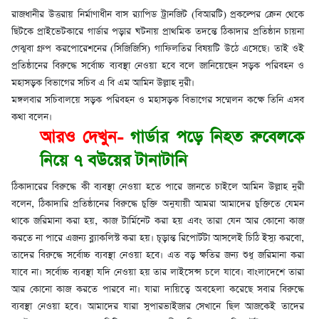
রাজধানীর উত্তরায় নির্মাণাধীন বাস র‌্যাপিড ট্রানজিট (বিআরটি) প্রকল্পের ক্রেন থেকে
ছিটকে প্রাইভেটকারে গার্ডার পড়ার ঘটনায় প্রাথমিক তদন্তে ঠিকাদার প্রতিষ্ঠান চায়না
গেঝুবা গ্রুপ করপোরেশনের (সিজিজিসি) গাফিলতির বিষয়টি উঠে এসেছে। তাই ওই
প্রতিষ্ঠানের বিরুদ্ধে সর্বোচ্চ ব্যবস্থা নেওয়া হবে বলে জানিয়েছেন সড়ক পরিবহন ও
মহাসড়ক বিভাগের সচিব এ বি এম আমিন উল্লাহ নুরী।
মঙ্গলবার সচিবালয়ে সড়ক পরিবহন ও মহাসড়ক বিভাগের সম্মেলন কক্ষে তিনি এসব
কথা বলেন।
আরও দেখুন-
গার্ডার পড়ে নিহত রুবেলকে
নিয়ে ৭ বউয়ের টানাটানি
ঠিকাদারের বিরুদ্ধে কী ব্যবস্থা নেওয়া হতে পারে জানতে চাইলে আমিন উল্লাহ নুরী
বলেন, ঠিকাদারি প্রতিষ্ঠানের বিরুদ্ধে চুক্তি অনুযায়ী আমরা আমাদের চুক্তিতে যেমন
থাকে জরিমানা করা হয়, কাজ টার্মিনেট করা হয় এবং তারা যেন আর কোনো কাজ
করতে না পারে এজন্য ব্ল্যাকলিস্ট করা হয়। চূড়ান্ত রিপোর্টটা আসলেই চিঠি ইস্যু করবো,
তাদের বিরুদ্ধে সর্বোচ্চ ব্যবস্থা নেওয়া হবে। এত বড় ক্ষতির জন্য শুধু জরিমানা করা
যাবে না। সর্বোচ্চ ব্যবস্থা যদি নেওয়া হয় তার লাইসেন্স চলে যাবে। বাংলাদেশে তারা
আর কোনো কাজ করতে পারবে না। যারা দায়িত্বে অবহেলা করেছে সবার বিরুদ্ধে
ব্যবস্থা নেওয়া হবে। আমাদের যারা সুপারভাইজার সেখানে ছিল আজকেই তাদের