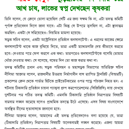
আখ চাষ, লাভের স্বপ্ন দেখছেন কৃষকরা
তিনি বলেন, যে ক্রেনে তোলা হয়েছিল সেটি এর জন্য সক্ষম কি না, এটা তদন্ত কমিটি
পূর্ণাঙ্গ প্রতিবেদন দিলে জানা যাবে। এটা কিন্তু সে উপরে তুলছিল না, এটা স্থানান্তর
করছিল। একটা সে সরিয়েছেও। নিয়মিত মামলা হয়েছে।
সড়ক সচিব বলেন, একটা অস্ট্রেলিয়ান প্রতিষ্ঠান কনসালটেন্ট। এ ধরনের কাজের ক্ষেত্রে
কনসালটেন্ট থাকে কাজ বুঝিয়ে দিতে, তারা একটি ম্যাথডলজি দেয় কীভাবে করতে
হবে। দেওয়ার পরে ফেল করলে এক কথা। তারপরেও কনসালটেন্টকে বলেছি তোমার
খোঁজ নেওয়ার কথা। সে বলেছে, বন্ধের দিন তো কাজ করার কথা না।
তদন্ত কমিটির প্রধান এবং সড়ক পরিবহন ও মহাসড়ক বিভাগের অতিরিক্ত সচিব
নীলিমা আক্তার বলেন, রাজধানীর উত্তরায় নির্মাণাধীন বাস র‌্যাপিড ট্রানজিট (বিআরটি)
প্রকল্পের ক্রেন থেকে গার্ডার ছিটকে প্রাইভেটকারের ওপর পড়ে পাঁচজন নিহত হন। এ
ঘটনায় ঠিকাদারি প্রতিষ্ঠান চায়না গ্যাঝুবা গ্রুপ করপোরেশনের (সিজিজিসি) দায় দেখছে
দুর্ঘটনার পর গঠিত তদন্ত কমিটি। এমনকি ঠিকাদারি প্রতিষ্ঠান নিরাপত্তার বিষয়টি
বারবার লঙ্ঘন করেছে বলেও প্রাথমিক তদন্তে উঠে এসেছে। এসব বিষয় বাংলাদেশে
অবস্থিত চীনের দূতাবাসকে জানানো হবে।
নীলিমা আক্তার বলেন, আমাদের এই তদন্ত প্রতিবেদনেও বলা হয়েছে যে, তারা
(ঠিকাদারি প্রতিষ্ঠান) নিরাপত্তার বিষয়টি অনেকবারই লঙ্ঘন করেছে। এজন্য আমরা