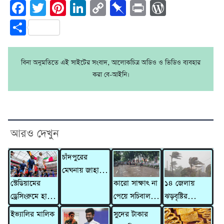
Facebook
Twitter
Pinterest
LinkedIn
Copy
Pinboard
Print
WordPre
Link
Share
বিনা অনুমতিতে এই সাইটের সংবাদ, আলোকচিত্র অডিও ও ভিডিও ব্যবহার
করা বে-আইনি।
আরও দেখুন
চাঁদপুরের
মেঘনায় জাহাজে
স্টেডিয়ামের
কারো সাক্ষাৎ না
১৪ জেলায়
৫ মরদেহ,
ড্রেসিংরুমে হাতে
পেয়ে সচিবালয়
ঝড়বৃষ্টির
হাসপাতালে
লেখা চিঠি রেখে
ছাড়লেন ১১
আভাস,
মারা গেলেন
ইভ্যালির মালিক
সুদের টাকার
যুক্তরাষ্ট্র ছাড়ল
দলের নেতারা
সতর্কসংকেত
আরও ২ জন