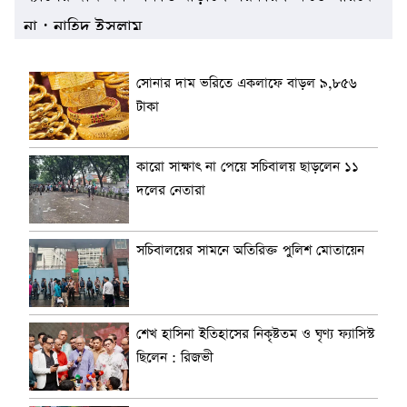
না : নাহিদ ইসলাম
সোনার দাম ভরিতে একলাফে বাড়ল ৯,৮৫৬
টাকা
কারো সাক্ষাৎ না পেয়ে সচিবালয় ছাড়লেন ১১
দলের নেতারা
সচিবালয়ের সামনে অতিরিক্ত পুলিশ মোতায়েন
শেখ হাসিনা ইতিহাসের নিকৃষ্টতম ও ঘৃণ্য ফ্যাসিস্ট
ছিলেন : রিজভী