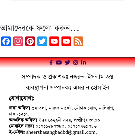
আমাদেরকে ফলো করুন…
Facebook
Instagram
Pinterest
Twitter
YouTube
YouTube
Feed
Channel
সম্পাদক ও প্রকাশকঃ নজরুল ইসলাম জয়
ব্যবস্থাপনা সম্পাদকঃ এমরান হোসাইন
যোগাযোগঃ
ঢাকা অফিসঃ
৫ম তলা, মারুফ মার্কেট, মৌচাক মোড়, মালিবাগ,
ঢাকা-১২১৭
আঞ্চলিক অফিসঃ
উত্তর তেমুহনী সদর, লক্ষ্মীপুর ৩৭০০
মোবাইল নম্বরঃ
০১৭১১৫৮৭৩৮০, ০১৭১৭২৬৯৭৮৬
ই-মেইলঃ
sheershasangbadbd@gmail.com,