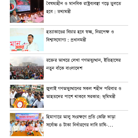
বৈষম্যহীন ও মানবিক রাষ্ট্রব্যবস্থা গড়ে তুলতে
হবে : তথ্যমন্ত্রী
হত্যাকাণ্ডের বিচার হবে স্বচ্ছ, নিরপেক্ষ ও
বিশ্বাসযোগ্য : প্রধানমন্ত্রী
রক্তের আখরে লেখা গণঅভ্যুত্থান, ইতিহাসের
নতুন বাঁকে বাংলাদেশ
জুলাই গণঅভ্যুত্থানের সকল শহীদ পরিবার ও
আহতদের পাশে থাকবে সরকার: ভূমিমন্ত্রী
হিমাগারে আলু সংরক্ষণে প্রতি কেজি ভাড়া
সর্বোচ্চ ৪ টাকা নির্ধারণের দাবি চাষি-
ব্যবসায়ীদের