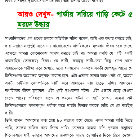
বিষয়টি সংশ্লিষ্ট দূতাবাসে জানাতে চাই। এটা তদন্তে আমরা বলেছি।
আরও দেখুন-
গার্ডার সরিয়ে গাড়ি কেটে ৫
মরদে উদ্ধার
সাংবাদিকদের এক প্রশ্নের জবাবে অতিরিক্ত সচিব বলেন, আমি এক কথায় বলতে চাই,
দায় এড়ানোর প্রশ্নই আসে না। বাংলাদেশের নাগরিকদের মূল্যবান জীবন চলে গেছে,
এক্ষেত্রে আমরা কোনোরকম আপস করতে চাই না। আমরা বলছি যে এটি একটি
ধারাবাহিক (তদন্তের) বিষয়। কে দায়ী, কতটুকু দায়ী-সেটা কিন্তু ধাপে ধাপে
আমাদেরকে পরীক্ষা করে দেখতে হবে। সবগুলোর একসঙ্গে একটা যোগসূত্র আছে। সে
জিনিসগুলো আমাদের অনুসরণ করতে হবে। এটা এভাবে ভাবার কারণ নেই যে, আমরা
একটা চাইনিজ কোম্পানিকে দায়ী করে আমাদের দায় ছেড়ে দিচ্ছি। আমাদের
নাগরিকের জীবন মূল্যবান। এটা খুবই দুঃখজনক ঘটনা। এটা এভাবে ছেড়ে দেওয়া
যেতে পারে? ভবিষ্যতে যাতে এ ধরনের ঘটনা না ঘটে সেজন্য আমরা এই
জিনিসগুলোকে পুঙ্খানুপুঙ্খ পরীক্ষা করে দায়টা ফিক্সড করতে চাচ্ছি যে কে কতটুকু
দায়ী।
তিনি বলেন, আমাদের কাজ প্রায় ৮০ শতাংশ হয়ে গেছে। এখন আমরা শাস্তি দিতে
পারি, তাদের বাতিল করে দিতে পারি। সেক্ষেত্রে আমরা যদি পুনরায় কন্ট্রাক্টর
সিলেকশনে যাই তাহলে আমাদের জনগণকে আরও ভোগান্তির দিকে ঠেলে দেওয়া