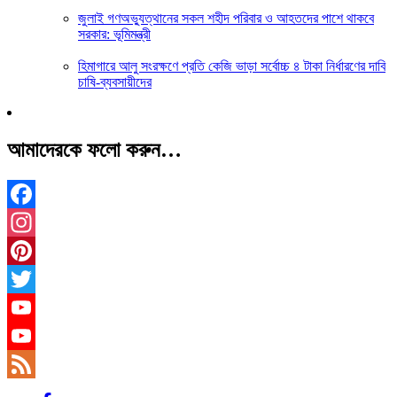
জুলাই গণঅভ্যুত্থানের সকল শহীদ পরিবার ও আহতদের পাশে থাকবে
সরকার: ভূমিমন্ত্রী
হিমাগারে আলু সংরক্ষণে প্রতি কেজি ভাড়া সর্বোচ্চ ৪ টাকা নির্ধারণের দাবি
চাষি-ব্যবসায়ীদের
আমাদেরকে ফলো করুন…
Facebook
Instagram
Pinterest
Twitter
YouTube
YouTube
Channel
Feed