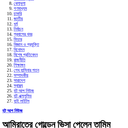
খেলাধুলা
গণমাধ্যম
চাকরি
জাতীয়
ধর্ম
নির্বাচন
প্রবাসের খবর
ফিচার
বিজ্ঞান ও প্রযুক্তি
বিনোদন
বিশেষ প্রতিবেদন
রাজনীতি
শিক্ষাঙ্গন
শেখ হাসিনার পতন
সম্পাদকীয়
সারাদেশ
স্বাস্থ্য
হট আপ নিউজ
হট এক্সলুসিভ
হাই লাইটস
হট আপ নিউজ
আমিরাতের গোল্ডেন ভিসা পেলেন তামিম