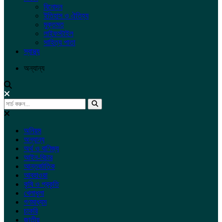
বিনোদন
ইতিহাস ও ঐতিহ্য
মুক্তমত
লাইফস্টাইল
সাহিত্য পাতা
স্বাস্থ্য
অন্যান্য
অনিয়ম
অন্যান্য
অর্থ ও বাণিজ্য
আইন-বিচার
আন্তর্জাতিক
আবহাওয়া
কৃষি ও প্রকৃতি
খেলাধুলা
গণমাধ্যম
চাকরি
জাতীয়