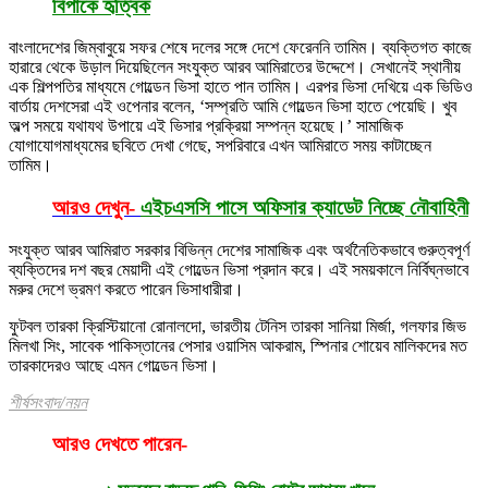
বিপাকে হৃত্বিক
বাংলাদেশের জিম্বাবুয়ে সফর শেষে দলের সঙ্গে দেশে ফেরেননি তামিম। ব্যক্তিগত কাজে
হারারে থেকে উড়াল দিয়েছিলেন সংযুক্ত আরব আমিরাতের উদ্দেশে। সেখানেই স্থানীয়
এক শিল্পপতির মাধ্যমে গোল্ডেন ভিসা হাতে পান তামিম। এরপর ভিসা দেখিয়ে এক ভিডিও
বার্তায় দেশসেরা এই ওপেনার বলেন, ‘সম্প্রতি আমি গোল্ডেন ভিসা হাতে পেয়েছি। খুব
অল্প সময়ে যথাযথ উপায়ে এই ভিসার প্রক্রিয়া সম্পন্ন হয়েছে।’ সামাজিক
যোগাযোগমাধ্যমের ছবিতে দেখা গেছে, সপরিবারে এখন আমিরাতে সময় কাটাচ্ছেন
তামিম।
আরও দেখুন-
এইচএসসি পাসে অফিসার ক্যাডেট নিচ্ছে নৌবাহিনী
সংযুক্ত আরব আমিরাত সরকার বিভিন্ন দেশের সামাজিক এবং অর্থনৈতিকভাবে গুরুত্বপূর্ণ
ব্যক্তিদের দশ বছর মেয়াদী এই গোল্ডেন ভিসা প্রদান করে। এই সময়কালে নির্বিঘ্নভাবে
মরুর দেশে ভ্রমণ করতে পারেন ভিসাধারীরা।
ফুটবল তারকা ক্রিস্টিয়ানো রোনালদো, ভারতীয় টেনিস তারকা সানিয়া মির্জা, গলফার জিভ
মিলখা সিং, সাবেক পাকিস্তানের পেসার ওয়াসিম আকরাম, স্পিনার শোয়েব মালিকদের মত
তারকাদেরও আছে এমন গোল্ডেন ভিসা।
শীর্ষসংবাদ
/
নয়ন
আরও দেখতে পারেন-