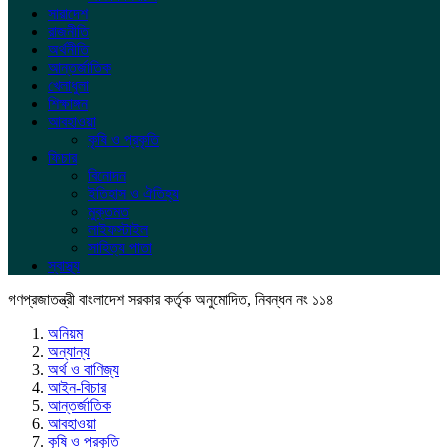
সারাদেশ
রাজনীতি
অর্থনীতি
আন্তর্জাতিক
খেলাধুলা
শিক্ষাঙ্গন
আবহাওয়া
কৃষি ও প্রকৃতি
ফিচার
বিনোদন
ইতিহাস ও ঐতিহ্য
মুক্তমত
লাইফস্টাইল
সাহিত্য পাতা
স্বাস্থ্য
গণপ্রজাতন্ত্রী বাংলাদেশ সরকার কর্তৃক অনুমোদিত, নিবন্ধন নং ১১৪
অনিয়ম
অন্যান্য
অর্থ ও বাণিজ্য
আইন-বিচার
আন্তর্জাতিক
আবহাওয়া
কৃষি ও প্রকৃতি