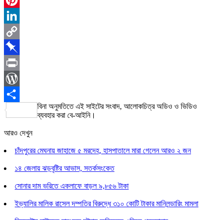
Pinterest
LinkedIn
Copy
Link
Pinboard
Print
WordPress
বিনা অনুমতিতে এই সাইটের সংবাদ, আলোকচিত্র অডিও ও ভিডিও
Share
ব্যবহার করা বে-আইনি।
আরও দেখুন
চাঁদপুরের মেঘনায় জাহাজে ৫ মরদেহ, হাসপাতালে মারা গেলেন আরও ২ জন
১৪ জেলায় ঝড়বৃষ্টির আভাস, সতর্কসংকেত
সোনার দাম ভরিতে একলাফে বাড়ল ৯,৮৫৬ টাকা
ইভ্যালির মালিক রাসেল দম্পতির বিরুদ্ধে ৩১০ কোটি টাকার মানিলন্ডারিং মামলা