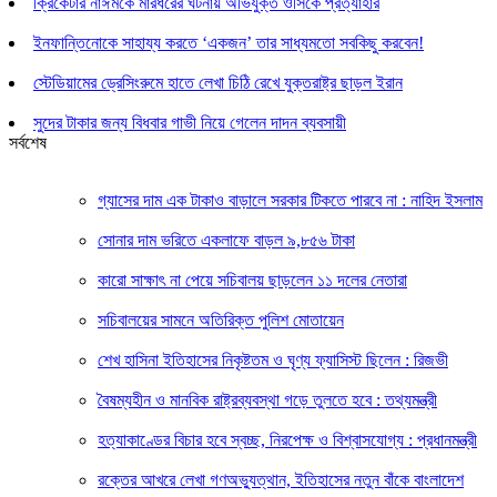
ক্রিকেটার নাঈমকে মারধরের ঘটনায় অভিযুক্ত ওসিকে প্রত্যাহার
ইনফান্তিনোকে সাহায্য করতে ‘একজন’ তার সাধ্যমতো সবকিছু করবেন!
স্টেডিয়ামের ড্রেসিংরুমে হাতে লেখা চিঠি রেখে যুক্তরাষ্ট্র ছাড়ল ইরান
সুদের টাকার জন্য বিধবার গাভী নিয়ে গেলেন দাদন ব্যবসায়ী
সর্বশেষ
গ্যাসের দাম এক টাকাও বাড়ালে সরকার টিকতে পারবে না : নাহিদ ইসলাম
সোনার দাম ভরিতে একলাফে বাড়ল ৯,৮৫৬ টাকা
কারো সাক্ষাৎ না পেয়ে সচিবালয় ছাড়লেন ১১ দলের নেতারা
সচিবালয়ের সামনে অতিরিক্ত পুলিশ মোতায়েন
শেখ হাসিনা ইতিহাসের নিকৃষ্টতম ও ঘৃণ্য ফ্যাসিস্ট ছিলেন : রিজভী
বৈষম্যহীন ও মানবিক রাষ্ট্রব্যবস্থা গড়ে তুলতে হবে : তথ্যমন্ত্রী
হত্যাকাণ্ডের বিচার হবে স্বচ্ছ, নিরপেক্ষ ও বিশ্বাসযোগ্য : প্রধানমন্ত্রী
রক্তের আখরে লেখা গণঅভ্যুত্থান, ইতিহাসের নতুন বাঁকে বাংলাদেশ