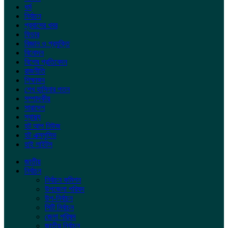
ধর্ম
নির্বাচন
প্রবাসের খবর
ফিচার
বিজ্ঞান ও প্রযুক্তি
বিনোদন
বিশেষ প্রতিবেদন
রাজনীতি
শিক্ষাঙ্গন
শেখ হাসিনার পতন
সম্পাদকীয়
সারাদেশ
স্বাস্থ্য
হট আপ নিউজ
হট এক্সলুসিভ
হাই লাইটস
জাতীয়
নির্বাচন
নির্বাচন কমিশন
উপজেলা পরিষদ
উপ-নির্বাচন
সিটি নির্বাচন
জেলা পরিষদ
জাতীয় নির্বাচন