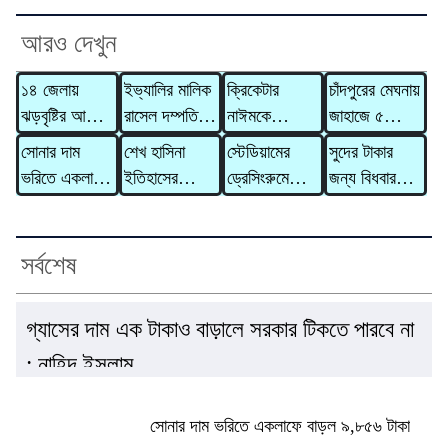
আরও দেখুন
১৪ জেলায়
ইভ্যালির মালিক
ক্রিকেটার
চাঁদপুরের মেঘনায়
ঝড়বৃষ্টির আভাস,
রাসেল দম্পতির
নাঈমকে
জাহাজে ৫
সতর্কসংকেত
বিরুদ্ধে ৩১০
মারধরের ঘটনায়
মরদেহ,
সোনার দাম
শেখ হাসিনা
স্টেডিয়ামের
সুদের টাকার
কোটি টাকার
অভিযুক্ত
হাসপাতালে মারা
ভরিতে একলাফে
ইতিহাসের
ড্রেসিংরুমে
জন্য বিধবার
মানিলন্ডারিং
ওসিকে
গেলেন আরও ২
বাড়ল ৯,৮৫৬
নিকৃষ্টতম ও ঘৃণ্য
হাতে লেখা চিঠি
গাভী নিয়ে
মামলা
প্রত্যাহার
জন
টাকা
ফ্যাসিস্ট ছিলেন
রেখে যুক্তরাষ্ট্র
গেলেন দাদন
: রিজভী
ছাড়ল ইরান
ব্যবসায়ী
সর্বশেষ
গ্যাসের দাম এক টাকাও বাড়ালে সরকার টিকতে পারবে না
: নাহিদ ইসলাম
সোনার দাম ভরিতে একলাফে বাড়ল ৯,৮৫৬ টাকা