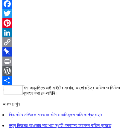
Facebook
Twitter
Pinterest
LinkedIn
Copy
Link
Pinboard
Print
WordPress
বিনা অনুমতিতে এই সাইটের সংবাদ, আলোকচিত্র অডিও ও ভিডিও
Share
ব্যবহার করা বে-আইনি।
আরও দেখুন
ক্রিকেটার নাঈমকে মারধরের ঘটনায় অভিযুক্ত ওসিকে প্রত্যাহার
নতুন নিয়মের আওতায় শত শত স্থায়ী বসবাসের আবেদন বাতিল কুয়েতে