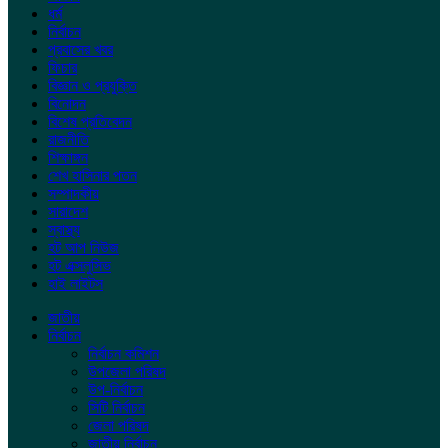
ধর্ম
নির্বাচন
প্রবাসের খবর
ফিচার
বিজ্ঞান ও প্রযুক্তি
বিনোদন
বিশেষ প্রতিবেদন
রাজনীতি
শিক্ষাঙ্গন
শেখ হাসিনার পতন
সম্পাদকীয়
সারাদেশ
স্বাস্থ্য
হট আপ নিউজ
হট এক্সলুসিভ
হাই লাইটস
জাতীয়
নির্বাচন
নির্বাচন কমিশন
উপজেলা পরিষদ
উপ-নির্বাচন
সিটি নির্বাচন
জেলা পরিষদ
জাতীয় নির্বাচন