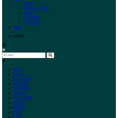
বিনোদন
ইতিহাস ও ঐতিহ্য
মুক্তমত
লাইফস্টাইল
সাহিত্য পাতা
স্বাস্থ্য
অন্যান্য
অনিয়ম
অন্যান্য
অর্থ ও বাণিজ্য
আইন-বিচার
আন্তর্জাতিক
আবহাওয়া
কৃষি ও প্রকৃতি
খেলাধুলা
গণমাধ্যম
চাকরি
জাতীয়