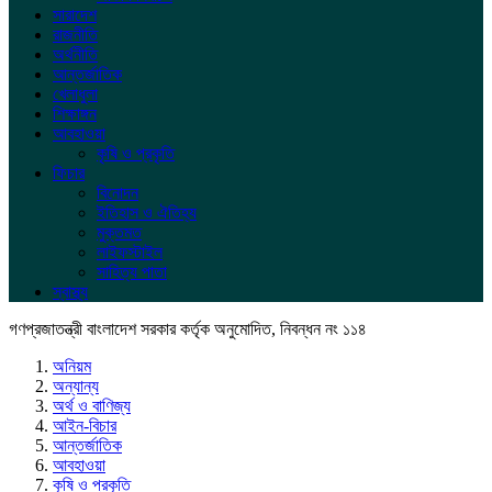
সারাদেশ
রাজনীতি
অর্থনীতি
আন্তর্জাতিক
খেলাধুলা
শিক্ষাঙ্গন
আবহাওয়া
কৃষি ও প্রকৃতি
ফিচার
বিনোদন
ইতিহাস ও ঐতিহ্য
মুক্তমত
লাইফস্টাইল
সাহিত্য পাতা
স্বাস্থ্য
গণপ্রজাতন্ত্রী বাংলাদেশ সরকার কর্তৃক অনুমোদিত, নিবন্ধন নং ১১৪
অনিয়ম
অন্যান্য
অর্থ ও বাণিজ্য
আইন-বিচার
আন্তর্জাতিক
আবহাওয়া
কৃষি ও প্রকৃতি