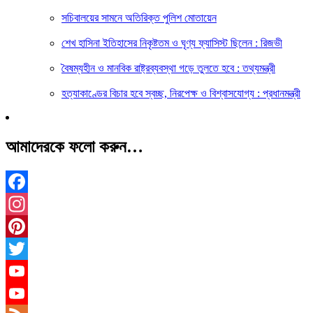
সচিবালয়ের সামনে অতিরিক্ত পুলিশ মোতায়েন
শেখ হাসিনা ইতিহাসের নিকৃষ্টতম ও ঘৃণ্য ফ্যাসিস্ট ছিলেন : রিজভী
বৈষম্যহীন ও মানবিক রাষ্ট্রব্যবস্থা গড়ে তুলতে হবে : তথ্যমন্ত্রী
হত্যাকাণ্ডের বিচার হবে স্বচ্ছ, নিরপেক্ষ ও বিশ্বাসযোগ্য : প্রধানমন্ত্রী
আমাদেরকে ফলো করুন…
Facebook
Instagram
Pinterest
Twitter
YouTube