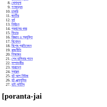
খেলাধুলা
গণমাধ্যম
চাকরি
জাতীয়
ধর্ম
নির্বাচন
প্রবাসের খবর
ফিচার
বিজ্ঞান ও প্রযুক্তি
বিনোদন
বিশেষ প্রতিবেদন
রাজনীতি
শিক্ষাঙ্গন
শেখ হাসিনার পতন
সম্পাদকীয়
সারাদেশ
স্বাস্থ্য
হট আপ নিউজ
হট এক্সলুসিভ
হাই লাইটস
[poranta-jai