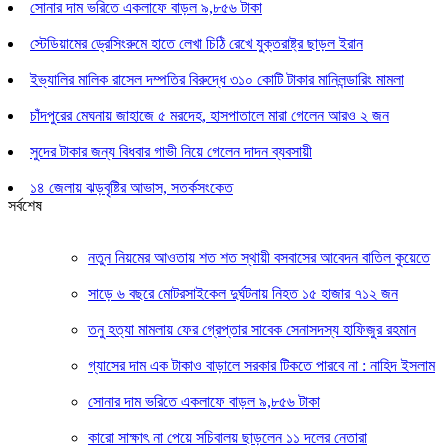
সোনার দাম ভরিতে একলাফে বাড়ল ৯,৮৫৬ টাকা
স্টেডিয়ামের ড্রেসিংরুমে হাতে লেখা চিঠি রেখে যুক্তরাষ্ট্র ছাড়ল ইরান
ইভ্যালির মালিক রাসেল দম্পতির বিরুদ্ধে ৩১০ কোটি টাকার মানিলন্ডারিং মামলা
চাঁদপুরের মেঘনায় জাহাজে ৫ মরদেহ, হাসপাতালে মারা গেলেন আরও ২ জন
সুদের টাকার জন্য বিধবার গাভী নিয়ে গেলেন দাদন ব্যবসায়ী
১৪ জেলায় ঝড়বৃষ্টির আভাস, সতর্কসংকেত
সর্বশেষ
নতুন নিয়মের আওতায় শত শত স্থায়ী বসবাসের আবেদন বাতিল কুয়েতে
সাড়ে ৬ বছরে মোটরসাইকেল দুর্ঘটনায় নিহত ১৫ হাজার ৭১২ জন
তনু হত্যা মামলায় ফের গ্রেপ্তার সাবেক সেনাসদস্য হাফিজুর রহমান
গ্যাসের দাম এক টাকাও বাড়ালে সরকার টিকতে পারবে না : নাহিদ ইসলাম
সোনার দাম ভরিতে একলাফে বাড়ল ৯,৮৫৬ টাকা
কারো সাক্ষাৎ না পেয়ে সচিবালয় ছাড়লেন ১১ দলের নেতারা