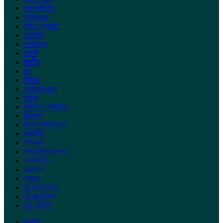
আন্তর্জাতিক
আবহাওয়া
কৃষি ও প্রকৃতি
খেলাধুলা
গণমাধ্যম
চাকরি
জাতীয়
ধর্ম
নির্বাচন
প্রবাসের খবর
ফিচার
বিজ্ঞান ও প্রযুক্তি
বিনোদন
বিশেষ প্রতিবেদন
রাজনীতি
শিক্ষাঙ্গন
শেখ হাসিনার পতন
সম্পাদকীয়
সারাদেশ
স্বাস্থ্য
হট আপ নিউজ
হট এক্সলুসিভ
হাই লাইটস
জাতীয়