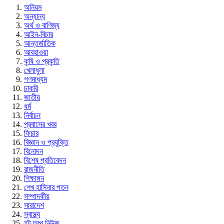
অনিয়ম
অন্যান্য
অর্থ ও বাণিজ্য
আইন-বিচার
আন্তর্জাতিক
আবহাওয়া
কৃষি ও প্রকৃতি
খেলাধুলা
গণমাধ্যম
চাকরি
জাতীয়
ধর্ম
নির্বাচন
প্রবাসের খবর
ফিচার
বিজ্ঞান ও প্রযুক্তি
বিনোদন
বিশেষ প্রতিবেদন
রাজনীতি
শিক্ষাঙ্গন
শেখ হাসিনার পতন
সম্পাদকীয়
সারাদেশ
স্বাস্থ্য
হট আপ নিউজ