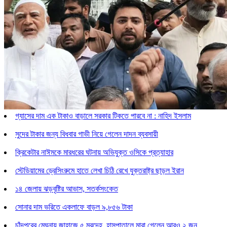
গ্যাসের দাম এক টাকাও বাড়ালে সরকার টিকতে পারবে না : নাহিদ ইসলাম
সুদের টাকার জন্য বিধবার গাভী নিয়ে গেলেন দাদন ব্যবসায়ী
ক্রিকেটার নাঈমকে মারধরের ঘটনায় অভিযুক্ত ওসিকে প্রত্যাহার
স্টেডিয়ামের ড্রেসিংরুমে হাতে লেখা চিঠি রেখে যুক্তরাষ্ট্র ছাড়ল ইরান
১৪ জেলায় ঝড়বৃষ্টির আভাস, সতর্কসংকেত
সোনার দাম ভরিতে একলাফে বাড়ল ৯,৮৫৬ টাকা
চাঁদপুরের মেঘনায় জাহাজে ৫ মরদেহ, হাসপাতালে মারা গেলেন আরও ২ জন