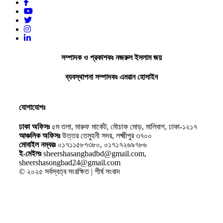
সম্পাদক ও প্রকাশকঃ নজরুল ইসলাম জয়
ব্যবস্থাপনা সম্পাদকঃ এমরান হোসাইন
যোগাযোগঃ
ঢাকা অফিসঃ
৫ম তলা, মারুফ মার্কেট, মৌচাক মোড়, মালিবাগ, ঢাকা-১২১৭
আঞ্চলিক অফিসঃ
উত্তর তেমুহনী সদর, লক্ষ্মীপুর ৩৭০০
মোবাইল নম্বরঃ
০১৭১১৫৮৭৩৮০, ০১৭১৭২৬৯৭৮৬
ই-মেইলঃ
sheershasangbadbd@gmail.com,
sheershasongbad24@gmail.com
© ২০২৫ সর্বস্বত্ব সংরক্ষিত | শীর্ষ সংবাদ