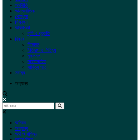
অর্থনীতি
আন্তর্জাতিক
খেলাধুলা
শিক্ষাঙ্গন
আবহাওয়া
কৃষি ও প্রকৃতি
ফিচার
বিনোদন
ইতিহাস ও ঐতিহ্য
মুক্তমত
লাইফস্টাইল
সাহিত্য পাতা
স্বাস্থ্য
অন্যান্য
অনিয়ম
অন্যান্য
অর্থ ও বাণিজ্য
আইন-বিচার