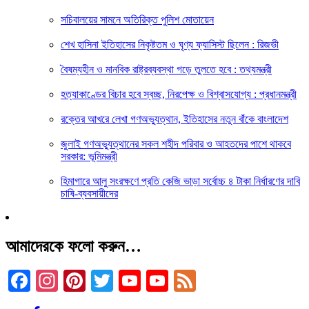
সচিবালয়ের সামনে অতিরিক্ত পুলিশ মোতায়েন
শেখ হাসিনা ইতিহাসের নিকৃষ্টতম ও ঘৃণ্য ফ্যাসিস্ট ছিলেন : রিজভী
বৈষম্যহীন ও মানবিক রাষ্ট্রব্যবস্থা গড়ে তুলতে হবে : তথ্যমন্ত্রী
হত্যাকাণ্ডের বিচার হবে স্বচ্ছ, নিরপেক্ষ ও বিশ্বাসযোগ্য : প্রধানমন্ত্রী
রক্তের আখরে লেখা গণঅভ্যুত্থান, ইতিহাসের নতুন বাঁকে বাংলাদেশ
জুলাই গণঅভ্যুত্থানের সকল শহীদ পরিবার ও আহতদের পাশে থাকবে
সরকার: ভূমিমন্ত্রী
হিমাগারে আলু সংরক্ষণে প্রতি কেজি ভাড়া সর্বোচ্চ ৪ টাকা নির্ধারণের দাবি
চাষি-ব্যবসায়ীদের
আমাদেরকে ফলো করুন…
Facebook
Instagram
Pinterest
Twitter
YouTube
YouTube
Feed
Channel