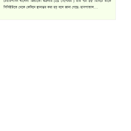
চেয়ারপার্সন খালেদা জিয়াকে। শুক্রবার (২৯ সেপ্টেম্বর ) রাত ৭টা ৫৫ মিনিটে তাকে
সিসিইউতে থেকে কেবিনে স্থানান্তর করা হয় বলে জানা গেছে। হাসপাতাল…