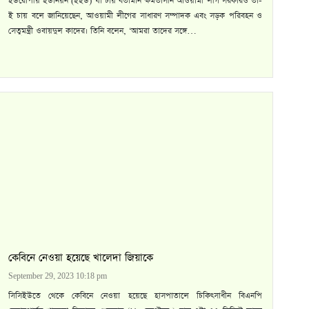
ইউরোপীয় ইউনিয়ন (ইইউ) যা চায় বর্তামান ক্ষমতাসীন আওয়ামী লীগ সরকারও তা-
ই চায় বলে জানিয়েছেন, আওয়ামী লীগের সাধারণ সম্পাদক এবং সড়ক পরিবহন ও
সেতুমন্ত্রী ওবায়দুল কাদের। তিনি বলেন, ‘আমরা তাদের সঙ্গে…
কেবিনে নেওয়া হয়েছে খালেদা জিয়াকে
September 29, 2023 10:18 pm
সিসিইউতে থেকে কেবিনে নেওয়া হয়েছে হাসপাতালে চিকিৎসাধীন বিএনপি