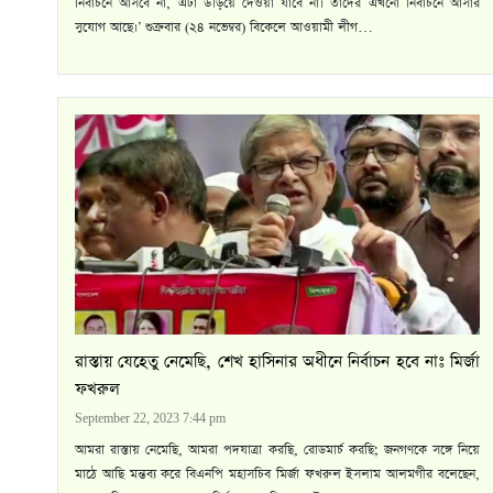
নির্বাচনে আসবে না, এটা উড়িয়ে দেওয়া যাবে না। তাদের এখনো নির্বাচনে আসার
সুযোগ আছে।’ শুক্রবার (২৪ নভেম্বর) বিকেলে আওয়ামী লীগ…
রাস্তায় যেহেতু নেমেছি, শেখ হাসিনার অধীনে নির্বাচন হবে নাঃ মির্জা
ফখরুল
September 22, 2023 7:44 pm
আমরা রাস্তায় নেমেছি, আমরা পদযাত্রা করছি, রোডমার্চ করছি; জনগণকে সঙ্গে নিয়ে
মাঠে আছি মন্তব্য করে বিএনপি মহাসচিব মির্জা ফখরুল ইসলাম আলমগীর বলেছেন,