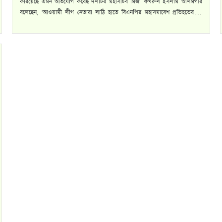
করিয়েছে এমন অভিযোগ করেছ দলটির মহাসচিব মির্জা ফখরুল ইসলাম আলমগীর
বলেছেন, 'আওয়ামী লীগ নেতারা লাঠি হাতে বিএনপির মহাসমাবেশ প্রতিহতের যে
ঘোষণা…