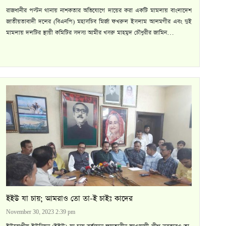
রাজধানীর পল্টন থানায় নাশকতার অভিযোগে দায়ের করা একটি মামলায় বাংলাদেশ
জাতীয়তাবাদী দলের (বিএনপি) মহাসচিব মির্জা ফখরুল ইসলাম আলমগীর এবং দুই
মামলায় দলটির স্থায়ী কমিটির সদস্য আমীর খসরু মাহমুদ চৌধুরীর জামিন…
ইইউ যা চায়; আমরাও তো তা-ই চাইঃ কাদের
November 30, 2023 2:39 pm