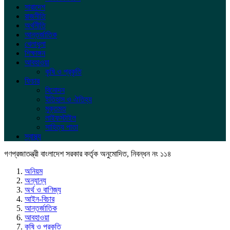
সারাদেশ
রাজনীতি
অর্থনীতি
আন্তর্জাতিক
খেলাধুলা
শিক্ষাঙ্গন
আবহাওয়া
কৃষি ও প্রকৃতি
ফিচার
বিনোদন
ইতিহাস ও ঐতিহ্য
মুক্তমত
লাইফস্টাইল
সাহিত্য পাতা
স্বাস্থ্য
গণপ্রজাতন্ত্রী বাংলাদেশ সরকার কর্তৃক অনুমোদিত, নিবন্ধন নং ১১৪
অনিয়ম
অন্যান্য
অর্থ ও বাণিজ্য
আইন-বিচার
আন্তর্জাতিক
আবহাওয়া
কৃষি ও প্রকৃতি