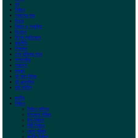
ধর্ম
নির্বাচন
প্রবাসের খবর
ফিচার
বিজ্ঞান ও প্রযুক্তি
বিনোদন
বিশেষ প্রতিবেদন
রাজনীতি
শিক্ষাঙ্গন
শেখ হাসিনার পতন
সম্পাদকীয়
সারাদেশ
স্বাস্থ্য
হট আপ নিউজ
হট এক্সলুসিভ
হাই লাইটস
জাতীয়
নির্বাচন
নির্বাচন কমিশন
উপজেলা পরিষদ
উপ-নির্বাচন
সিটি নির্বাচন
জেলা পরিষদ
জাতীয় নির্বাচন