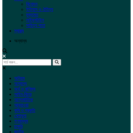
বিনোদন
ইতিহাস ও ঐতিহ্য
মুক্তমত
লাইফস্টাইল
সাহিত্য পাতা
স্বাস্থ্য
অন্যান্য
অনিয়ম
অন্যান্য
অর্থ ও বাণিজ্য
আইন-বিচার
আন্তর্জাতিক
আবহাওয়া
কৃষি ও প্রকৃতি
খেলাধুলা
গণমাধ্যম
চাকরি
জাতীয়