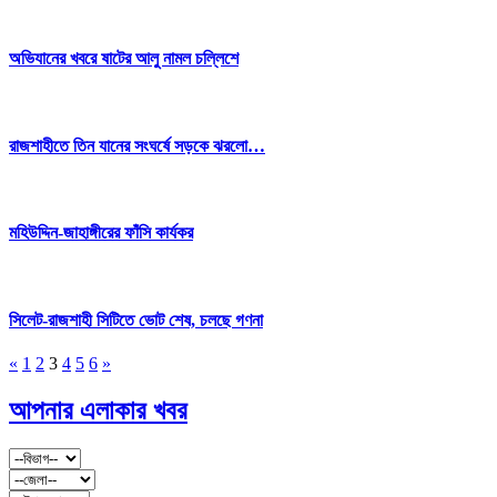
অভিযানের খবরে ষাটের আলু নামল চল্লিশে
রাজশাহীতে তিন যানের সংঘর্ষে সড়কে ঝরলো…
মহিউদ্দিন-জাহাঙ্গীরের ফাঁসি কার্যকর
সিলেট-রাজশাহী সিটিতে ভোট শেষ, চলছে গণনা
«
1
2
3
4
5
6
»
আপনার এলাকার খবর