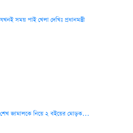
যখনই সময় পাই খেলা দেখিঃ প্রধানমন্ত্রী
শেখ জামালকে নিয়ে ২ বইয়ের মোড়ক…