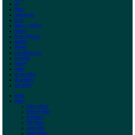
ধর্ম
নির্বাচন
প্রবাসের খবর
ফিচার
বিজ্ঞান ও প্রযুক্তি
বিনোদন
বিশেষ প্রতিবেদন
রাজনীতি
শিক্ষাঙ্গন
শেখ হাসিনার পতন
সম্পাদকীয়
সারাদেশ
স্বাস্থ্য
হট আপ নিউজ
হট এক্সলুসিভ
হাই লাইটস
জাতীয়
নির্বাচন
নির্বাচন কমিশন
উপজেলা পরিষদ
উপ-নির্বাচন
সিটি নির্বাচন
জেলা পরিষদ
জাতীয় নির্বাচন