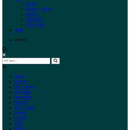
বিনোদন
ইতিহাস ও ঐতিহ্য
মুক্তমত
লাইফস্টাইল
সাহিত্য পাতা
স্বাস্থ্য
অন্যান্য
অনিয়ম
অন্যান্য
অর্থ ও বাণিজ্য
আইন-বিচার
আন্তর্জাতিক
আবহাওয়া
কৃষি ও প্রকৃতি
খেলাধুলা
গণমাধ্যম
চাকরি
জাতীয়