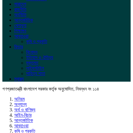
সারাদেশ
রাজনীতি
অর্থনীতি
আন্তর্জাতিক
খেলাধুলা
শিক্ষাঙ্গন
আবহাওয়া
কৃষি ও প্রকৃতি
ফিচার
বিনোদন
ইতিহাস ও ঐতিহ্য
মুক্তমত
লাইফস্টাইল
সাহিত্য পাতা
স্বাস্থ্য
গণপ্রজাতন্ত্রী বাংলাদেশ সরকার কর্তৃক অনুমোদিত, নিবন্ধন নং ১১৪
অনিয়ম
অন্যান্য
অর্থ ও বাণিজ্য
আইন-বিচার
আন্তর্জাতিক
আবহাওয়া
কৃষি ও প্রকৃতি