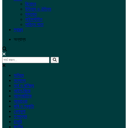
বিনোদন
ইতিহাস ও ঐতিহ্য
মুক্তমত
লাইফস্টাইল
সাহিত্য পাতা
স্বাস্থ্য
অন্যান্য
অনিয়ম
অন্যান্য
অর্থ ও বাণিজ্য
আইন-বিচার
আন্তর্জাতিক
আবহাওয়া
কৃষি ও প্রকৃতি
খেলাধুলা
গণমাধ্যম
চাকরি
জাতীয়