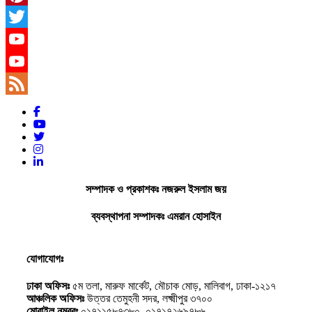
Pinterest
Twitter
YouTube
YouTube
Channel
Feed
সম্পাদক ও প্রকাশকঃ নজরুল ইসলাম জয়
ব্যবস্থাপনা সম্পাদকঃ এমরান হোসাইন
যোগাযোগঃ
ঢাকা অফিসঃ
৫ম তলা, মারুফ মার্কেট, মৌচাক মোড়, মালিবাগ, ঢাকা-১২১৭
আঞ্চলিক অফিসঃ
উত্তর তেমুহনী সদর, লক্ষ্মীপুর ৩৭০০
মোবাইল নম্বরঃ
০১৭১১৫৮৭৩৮০, ০১৭১৭২৬৯৭৮৬