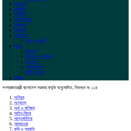
সারাদেশ
রাজনীতি
অর্থনীতি
আন্তর্জাতিক
খেলাধুলা
শিক্ষাঙ্গন
আবহাওয়া
কৃষি ও প্রকৃতি
ফিচার
বিনোদন
ইতিহাস ও ঐতিহ্য
মুক্তমত
লাইফস্টাইল
সাহিত্য পাতা
স্বাস্থ্য
গণপ্রজাতন্ত্রী বাংলাদেশ সরকার কর্তৃক অনুমোদিত, নিবন্ধন নং ১১৪
অনিয়ম
অন্যান্য
অর্থ ও বাণিজ্য
আইন-বিচার
আন্তর্জাতিক
আবহাওয়া
কৃষি ও প্রকৃতি