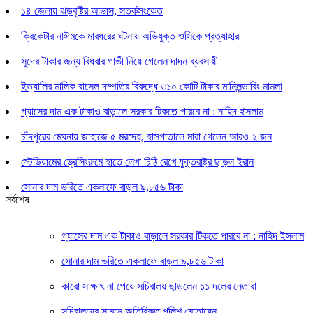
১৪ জেলায় ঝড়বৃষ্টির আভাস, সতর্কসংকেত
ক্রিকেটার নাঈমকে মারধরের ঘটনায় অভিযুক্ত ওসিকে প্রত্যাহার
সুদের টাকার জন্য বিধবার গাভী নিয়ে গেলেন দাদন ব্যবসায়ী
ইভ্যালির মালিক রাসেল দম্পতির বিরুদ্ধে ৩১০ কোটি টাকার মানিলন্ডারিং মামলা
গ্যাসের দাম এক টাকাও বাড়ালে সরকার টিকতে পারবে না : নাহিদ ইসলাম
চাঁদপুরের মেঘনায় জাহাজে ৫ মরদেহ, হাসপাতালে মারা গেলেন আরও ২ জন
স্টেডিয়ামের ড্রেসিংরুমে হাতে লেখা চিঠি রেখে যুক্তরাষ্ট্র ছাড়ল ইরান
সোনার দাম ভরিতে একলাফে বাড়ল ৯,৮৫৬ টাকা
সর্বশেষ
গ্যাসের দাম এক টাকাও বাড়ালে সরকার টিকতে পারবে না : নাহিদ ইসলাম
সোনার দাম ভরিতে একলাফে বাড়ল ৯,৮৫৬ টাকা
কারো সাক্ষাৎ না পেয়ে সচিবালয় ছাড়লেন ১১ দলের নেতারা
সচিবালয়ের সামনে অতিরিক্ত পুলিশ মোতায়েন