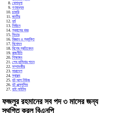
খেলাধুলা
গণমাধ্যম
চাকরি
জাতীয়
ধর্ম
নির্বাচন
প্রবাসের খবর
ফিচার
বিজ্ঞান ও প্রযুক্তি
বিনোদন
বিশেষ প্রতিবেদন
রাজনীতি
শিক্ষাঙ্গন
শেখ হাসিনার পতন
সম্পাদকীয়
সারাদেশ
স্বাস্থ্য
হট আপ নিউজ
হট এক্সলুসিভ
হাই লাইটস
ফজলুর রহমানের সব পদ ৩ মাসের জন্য
স্থগিত করল বিএনপি