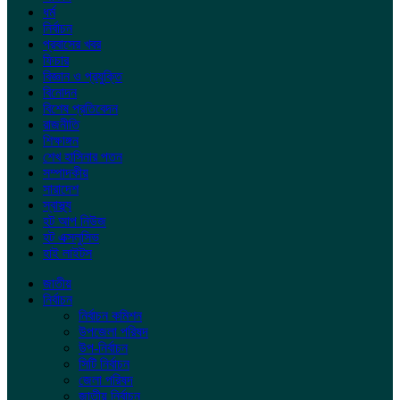
ধর্ম
নির্বাচন
প্রবাসের খবর
ফিচার
বিজ্ঞান ও প্রযুক্তি
বিনোদন
বিশেষ প্রতিবেদন
রাজনীতি
শিক্ষাঙ্গন
শেখ হাসিনার পতন
সম্পাদকীয়
সারাদেশ
স্বাস্থ্য
হট আপ নিউজ
হট এক্সলুসিভ
হাই লাইটস
জাতীয়
নির্বাচন
নির্বাচন কমিশন
উপজেলা পরিষদ
উপ-নির্বাচন
সিটি নির্বাচন
জেলা পরিষদ
জাতীয় নির্বাচন