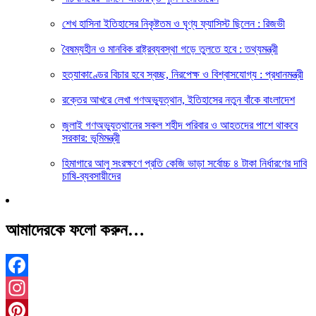
শেখ হাসিনা ইতিহাসের নিকৃষ্টতম ও ঘৃণ্য ফ্যাসিস্ট ছিলেন : রিজভী
বৈষম্যহীন ও মানবিক রাষ্ট্রব্যবস্থা গড়ে তুলতে হবে : তথ্যমন্ত্রী
হত্যাকাণ্ডের বিচার হবে স্বচ্ছ, নিরপেক্ষ ও বিশ্বাসযোগ্য : প্রধানমন্ত্রী
রক্তের আখরে লেখা গণঅভ্যুত্থান, ইতিহাসের নতুন বাঁকে বাংলাদেশ
জুলাই গণঅভ্যুত্থানের সকল শহীদ পরিবার ও আহতদের পাশে থাকবে
সরকার: ভূমিমন্ত্রী
হিমাগারে আলু সংরক্ষণে প্রতি কেজি ভাড়া সর্বোচ্চ ৪ টাকা নির্ধারণের দাবি
চাষি-ব্যবসায়ীদের
আমাদেরকে ফলো করুন…
Facebook
Instagram