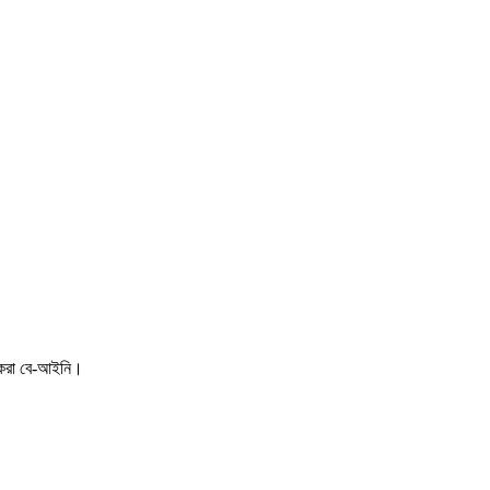
 করা বে-আইনি।