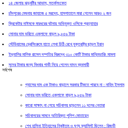
১৪ জেলায় ঝড়বৃষ্টির আভাস, সতর্কসংকেত
চাঁদপুরের মেঘনায় জাহাজে ৫ মরদেহ, হাসপাতালে মারা গেলেন আরও ২ জন
ক্রিকেটার নাঈমকে মারধরের ঘটনায় অভিযুক্ত ওসিকে প্রত্যাহার
সোনার দাম ভরিতে একলাফে বাড়ল ৯,৮৫৬ টাকা
স্টেডিয়ামের ড্রেসিংরুমে হাতে লেখা চিঠি রেখে যুক্তরাষ্ট্র ছাড়ল ইরান
ইভ্যালির মালিক রাসেল দম্পতির বিরুদ্ধে ৩১০ কোটি টাকার মানিলন্ডারিং মামলা
সুদের টাকার জন্য বিধবার গাভী নিয়ে গেলেন দাদন ব্যবসায়ী
সর্বশেষ
গ্যাসের দাম এক টাকাও বাড়ালে সরকার টিকতে পারবে না : নাহিদ ইসলাম
সোনার দাম ভরিতে একলাফে বাড়ল ৯,৮৫৬ টাকা
কারো সাক্ষাৎ না পেয়ে সচিবালয় ছাড়লেন ১১ দলের নেতারা
সচিবালয়ের সামনে অতিরিক্ত পুলিশ মোতায়েন
শেখ হাসিনা ইতিহাসের নিকৃষ্টতম ও ঘৃণ্য ফ্যাসিস্ট ছিলেন : রিজভী