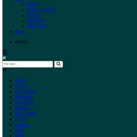
বিনোদন
ইতিহাস ও ঐতিহ্য
মুক্তমত
লাইফস্টাইল
সাহিত্য পাতা
স্বাস্থ্য
অন্যান্য
অনিয়ম
অন্যান্য
অর্থ ও বাণিজ্য
আইন-বিচার
আন্তর্জাতিক
আবহাওয়া
কৃষি ও প্রকৃতি
খেলাধুলা
গণমাধ্যম
চাকরি
জাতীয়