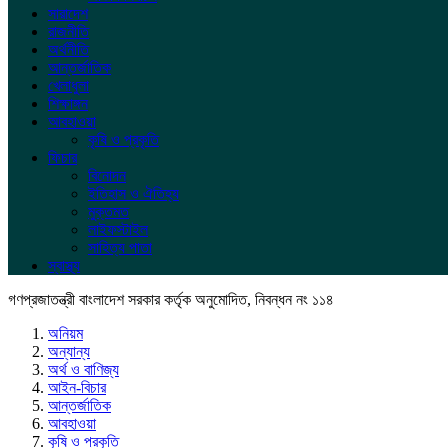
সারাদেশ
রাজনীতি
অর্থনীতি
আন্তর্জাতিক
খেলাধুলা
শিক্ষাঙ্গন
আবহাওয়া
কৃষি ও প্রকৃতি
ফিচার
বিনোদন
ইতিহাস ও ঐতিহ্য
মুক্তমত
লাইফস্টাইল
সাহিত্য পাতা
স্বাস্থ্য
গণপ্রজাতন্ত্রী বাংলাদেশ সরকার কর্তৃক অনুমোদিত, নিবন্ধন নং ১১৪
অনিয়ম
অন্যান্য
অর্থ ও বাণিজ্য
আইন-বিচার
আন্তর্জাতিক
আবহাওয়া
কৃষি ও প্রকৃতি