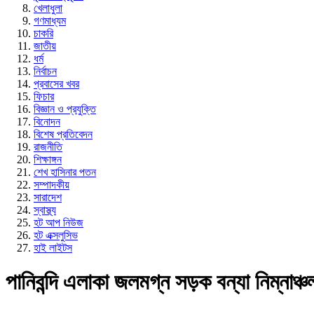
খেলাধুলা
গণমাধ্যম
চাকরি
জাতীয়
ধর্ম
নির্বাচন
প্রবাসের খবর
ফিচার
বিজ্ঞান ও প্রযুক্তি
বিনোদন
বিশেষ প্রতিবেদন
রাজনীতি
শিক্ষাঙ্গন
শেখ হাসিনার পতন
সম্পাদকীয়
সারাদেশ
স্বাস্থ্য
হট আপ নিউজ
হট এক্সলুসিভ
হাই লাইটস
পানিবন্দি এলাকা জলমগ্ন সড়ক বন্যা নিম্নাঞ্চ