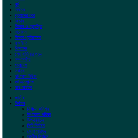
ধর্ম
নির্বাচন
প্রবাসের খবর
ফিচার
বিজ্ঞান ও প্রযুক্তি
বিনোদন
বিশেষ প্রতিবেদন
রাজনীতি
শিক্ষাঙ্গন
শেখ হাসিনার পতন
সম্পাদকীয়
সারাদেশ
স্বাস্থ্য
হট আপ নিউজ
হট এক্সলুসিভ
হাই লাইটস
জাতীয়
নির্বাচন
নির্বাচন কমিশন
উপজেলা পরিষদ
উপ-নির্বাচন
সিটি নির্বাচন
জেলা পরিষদ
জাতীয় নির্বাচন