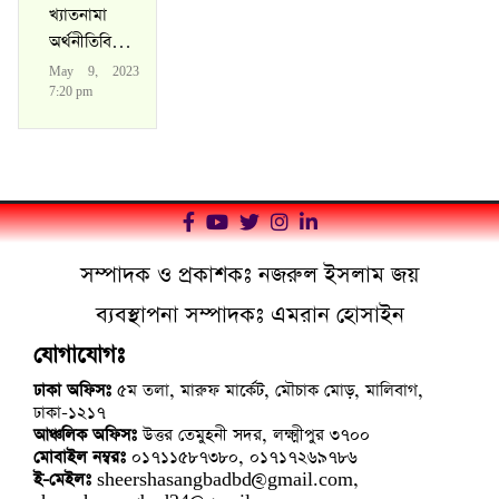
খ্যাতনামা
অর্থনীতিবিদ
অধ্যাপক নুরুল
May 9, 2023
ইসলাম আর
7:20 pm
নেই
সম্পাদক ও প্রকাশকঃ নজরুল ইসলাম জয়
ব্যবস্থাপনা সম্পাদকঃ এমরান হোসাইন
যোগাযোগঃ
ঢাকা অফিসঃ
৫ম তলা, মারুফ মার্কেট, মৌচাক মোড়, মালিবাগ,
ঢাকা-১২১৭
আঞ্চলিক অফিসঃ
উত্তর তেমুহনী সদর, লক্ষ্মীপুর ৩৭০০
মোবাইল নম্বরঃ
০১৭১১৫৮৭৩৮০, ০১৭১৭২৬৯৭৮৬
ই-মেইলঃ
sheershasangbadbd@gmail.com,