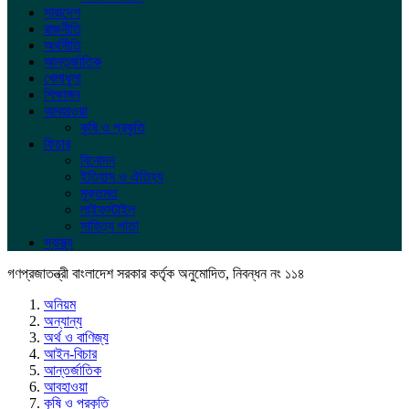
সারাদেশ
রাজনীতি
অর্থনীতি
আন্তর্জাতিক
খেলাধুলা
শিক্ষাঙ্গন
আবহাওয়া
কৃষি ও প্রকৃতি
ফিচার
বিনোদন
ইতিহাস ও ঐতিহ্য
মুক্তমত
লাইফস্টাইল
সাহিত্য পাতা
স্বাস্থ্য
গণপ্রজাতন্ত্রী বাংলাদেশ সরকার কর্তৃক অনুমোদিত, নিবন্ধন নং ১১৪
অনিয়ম
অন্যান্য
অর্থ ও বাণিজ্য
আইন-বিচার
আন্তর্জাতিক
আবহাওয়া
কৃষি ও প্রকৃতি