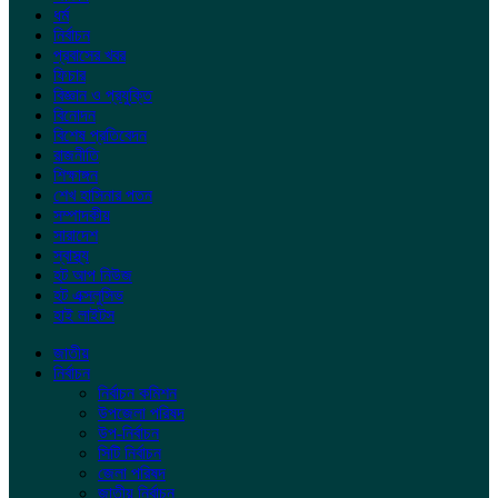
ধর্ম
নির্বাচন
প্রবাসের খবর
ফিচার
বিজ্ঞান ও প্রযুক্তি
বিনোদন
বিশেষ প্রতিবেদন
রাজনীতি
শিক্ষাঙ্গন
শেখ হাসিনার পতন
সম্পাদকীয়
সারাদেশ
স্বাস্থ্য
হট আপ নিউজ
হট এক্সলুসিভ
হাই লাইটস
জাতীয়
নির্বাচন
নির্বাচন কমিশন
উপজেলা পরিষদ
উপ-নির্বাচন
সিটি নির্বাচন
জেলা পরিষদ
জাতীয় নির্বাচন