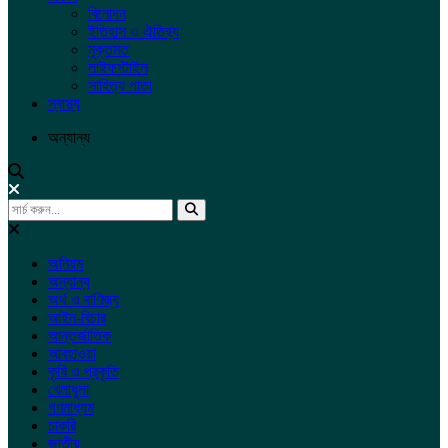
বিনোদন
ইতিহাস ও ঐতিহ্য
মুক্তমত
লাইফস্টাইল
সাহিত্য পাতা
স্বাস্থ্য
অন্যান্য
অনিয়ম
অন্যান্য
অর্থ ও বাণিজ্য
আইন-বিচার
আন্তর্জাতিক
আবহাওয়া
কৃষি ও প্রকৃতি
খেলাধুলা
গণমাধ্যম
চাকরি
জাতীয়