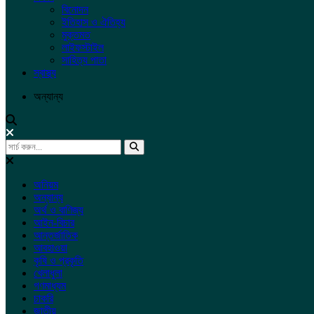
বিনোদন
ইতিহাস ও ঐতিহ্য
মুক্তমত
লাইফস্টাইল
সাহিত্য পাতা
স্বাস্থ্য
অন্যান্য
অনিয়ম
অন্যান্য
অর্থ ও বাণিজ্য
আইন-বিচার
আন্তর্জাতিক
আবহাওয়া
কৃষি ও প্রকৃতি
খেলাধুলা
গণমাধ্যম
চাকরি
জাতীয়