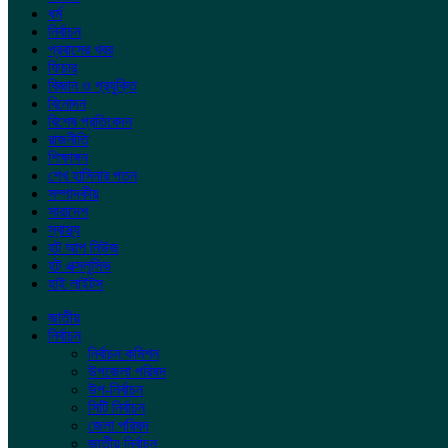
ধর্ম
নির্বাচন
প্রবাসের খবর
ফিচার
বিজ্ঞান ও প্রযুক্তি
বিনোদন
বিশেষ প্রতিবেদন
রাজনীতি
শিক্ষাঙ্গন
শেখ হাসিনার পতন
সম্পাদকীয়
সারাদেশ
স্বাস্থ্য
হট আপ নিউজ
হট এক্সলুসিভ
হাই লাইটস
জাতীয়
নির্বাচন
নির্বাচন কমিশন
উপজেলা পরিষদ
উপ-নির্বাচন
সিটি নির্বাচন
জেলা পরিষদ
জাতীয় নির্বাচন