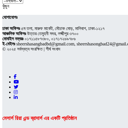
খুঁজুন
যোগাযোগঃ
ঢাকা অফিসঃ
৫ম তলা, মারুফ মার্কেট, মৌচাক মোড়, মালিবাগ, ঢাকা-১২১৭
আঞ্চলিক অফিসঃ
উত্তর তেমুহনী সদর, লক্ষ্মীপুর ৩৭০০
মোবাইল নম্বরঃ
০১৭১১৫৮৭৩৮০, ০১৭১৭২৬৯৭৮৬
ই-মেইলঃ
sheershasangbadbd@gmail.com, sheershasongbad24@gmail
© ২০২৫ সর্বস্বত্ব সংরক্ষিত | শীর্ষ সংবাদ
মেসার্স রিয়া এন্ড ব্রাদার্স এর একটি প্রতিষ্ঠান