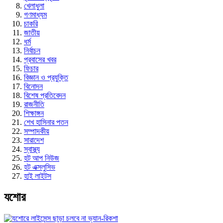
খেলাধুলা
গণমাধ্যম
চাকরি
জাতীয়
ধর্ম
নির্বাচন
প্রবাসের খবর
ফিচার
বিজ্ঞান ও প্রযুক্তি
বিনোদন
বিশেষ প্রতিবেদন
রাজনীতি
শিক্ষাঙ্গন
শেখ হাসিনার পতন
সম্পাদকীয়
সারাদেশ
স্বাস্থ্য
হট আপ নিউজ
হট এক্সলুসিভ
হাই লাইটস
যশোর