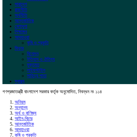
সারাদেশ
রাজনীতি
অর্থনীতি
আন্তর্জাতিক
খেলাধুলা
শিক্ষাঙ্গন
আবহাওয়া
কৃষি ও প্রকৃতি
ফিচার
বিনোদন
ইতিহাস ও ঐতিহ্য
মুক্তমত
লাইফস্টাইল
সাহিত্য পাতা
স্বাস্থ্য
গণপ্রজাতন্ত্রী বাংলাদেশ সরকার কর্তৃক অনুমোদিত, নিবন্ধন নং ১১৪
অনিয়ম
অন্যান্য
অর্থ ও বাণিজ্য
আইন-বিচার
আন্তর্জাতিক
আবহাওয়া
কৃষি ও প্রকৃতি