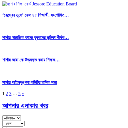
‘কেন্দ্রের ভুলে’ ফেল ৪৮ শিক্ষার্থী, সংশোধিত…
শার্শায় সামাজিক কাজে যুবকদের ভূমিকা শীর্ষক…
শার্শায় আয়া কে উত্ত্যক্ত করায় শিক্ষক…
শার্শায় আইনশৃঙ্খলা কমিটির মাসিক সভা
1
2
3
…
5
»
আপনার এলাকার খবর