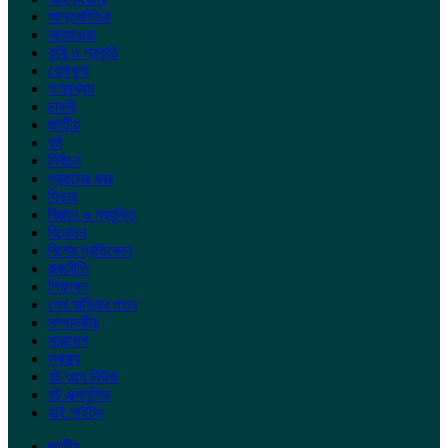
আন্তর্জাতিক
আবহাওয়া
কৃষি ও প্রকৃতি
খেলাধুলা
গণমাধ্যম
চাকরি
জাতীয়
ধর্ম
নির্বাচন
প্রবাসের খবর
ফিচার
বিজ্ঞান ও প্রযুক্তি
বিনোদন
বিশেষ প্রতিবেদন
রাজনীতি
শিক্ষাঙ্গন
শেখ হাসিনার পতন
সম্পাদকীয়
সারাদেশ
স্বাস্থ্য
হট আপ নিউজ
হট এক্সলুসিভ
হাই লাইটস
জাতীয়