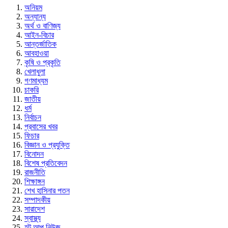
অনিয়ম
অন্যান্য
অর্থ ও বাণিজ্য
আইন-বিচার
আন্তর্জাতিক
আবহাওয়া
কৃষি ও প্রকৃতি
খেলাধুলা
গণমাধ্যম
চাকরি
জাতীয়
ধর্ম
নির্বাচন
প্রবাসের খবর
ফিচার
বিজ্ঞান ও প্রযুক্তি
বিনোদন
বিশেষ প্রতিবেদন
রাজনীতি
শিক্ষাঙ্গন
শেখ হাসিনার পতন
সম্পাদকীয়
সারাদেশ
স্বাস্থ্য
হট আপ নিউজ