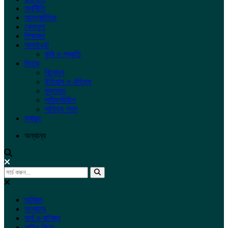
অর্থনীতি
আন্তর্জাতিক
খেলাধুলা
শিক্ষাঙ্গন
আবহাওয়া
কৃষি ও প্রকৃতি
ফিচার
বিনোদন
ইতিহাস ও ঐতিহ্য
মুক্তমত
লাইফস্টাইল
সাহিত্য পাতা
স্বাস্থ্য
অন্যান্য
অনিয়ম
অন্যান্য
অর্থ ও বাণিজ্য
আইন-বিচার