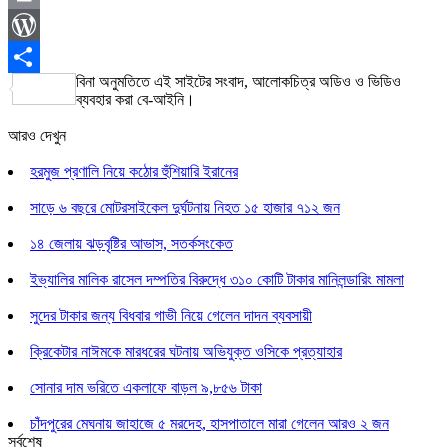
Print
WordPress
বিনা অনুমতিতে এই সাইটের সংবাদ, আলোকচিত্র অডিও ও ভিডিও
Share
ব্যবহার করা বে-আইনি।
আরও দেখুন
হরমুজ প্রণালি নিয়ে কঠোর হুঁশিয়ারি ইরানের
সাড়ে ৬ বছরে মোটরসাইকেল দুর্ঘটনায় নিহত ১৫ হাজার ৭১২ জন
১৪ জেলায় ঝড়বৃষ্টির আভাস, সতর্কসংকেত
ইভ্যালির মালিক রাসেল দম্পতির বিরুদ্ধে ৩১০ কোটি টাকার মানিলন্ডারিং মামলা
সুদের টাকার জন্য বিধবার গাভী নিয়ে গেলেন দাদন ব্যবসায়ী
ক্রিকেটার নাঈমকে মারধরের ঘটনায় অভিযুক্ত ওসিকে প্রত্যাহার
সোনার দাম ভরিতে একলাফে বাড়ল ৯,৮৫৬ টাকা
চাঁদপুরের মেঘনায় জাহাজে ৫ মরদেহ, হাসপাতালে মারা গেলেন আরও ২ জন
সর্বশেষ