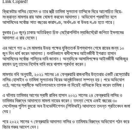
Link Copied!
ক্রিকেটার নাসির হোসেন ও তার স্ত্রী তামিমা সুলতানা তাম্মিকে ঘিরে আলোচিত বিয়ে-
সংক্রান্ত মামলার রায় আজ ঘোষণা করবেন আদালত। অভিযোগ প্রমাণিত হলে
আসামিদের সর্বোচ্চ সাত বছরের কারাদণ্ড, অর্থদণ্ড বা উভয় দণ্ড হতে পারে।
বুধবার (১০ জুন) ঢাকার অতিরিক্ত চিফ মেট্রোপলিটন ম্যাজিস্ট্রেট জশিতা ইসলামের
আদালত এ রায় দেবেন।
এর আগে গত ৬ মে মামলার উভয় পক্ষের যুক্তিতর্ক উপস্থাপন শেষে রায়ের জন্য ১০
জুন দিন ধার্য করেন আদালত। শুনানিকালে বাদীপক্ষের আইনজীবী ইশরাত হাসান
আসামিদের সর্বোচ্চ শাস্তির দাবি জানান। অন্যদিকে আসামিপক্ষের আইনজীবী আজিজুর
রহমান দুলু তাদের নির্দোষ দাবি করে খালাস প্রার্থনা করেন।
মামলার নথি অনুযায়ী, ২০২১ সালের ১৪ ফেব্রুয়ারি রাজধানীর উত্তরার একটি রেস্তোরাঁয়
নাসির হোসাইন ও তামিমা সুলতানার বিয়ের আনুষ্ঠানিকতা সম্পন্ন হয়। পরে অভিযোগ
ওঠে, আগের স্বামীকে আইনগতভাবে তালাক না দিয়েই নাসিরকে বিয়ে করেন তামিমা।
এ ঘটনায় তামিমার আগের স্বামী রাকিব হাসান ২০২১ সালের ২৪ ফেব্রুয়ারি নাসির ও
তামিমার বিরুদ্ধে আদালতে মামলা দায়ের করেন। তদন্ত শেষে একই বছরের ৩০
সেপ্টেম্বর পুলিশ ব্যুরো অব ইনভেস্টিগেশন (পিবিআই) আদালতে তদন্ত প্রতিবেদন জমা
দেয়।
পরে ২০২২ সালের ৭ ফেব্রুয়ারি আদালত নাসির ও তামিমার বিরুদ্ধে অভিযোগ গঠন করে
বিচার শুরুর আদেশ দেন।