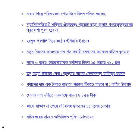
নারায়ণগঞ্জে পরিত্যক্ত গোডাউনে মিলল গলিত মরদেহ
ফ্যাসিবাদবিরোধী শক্তির ঐক্যবদ্ধ প্রচেষ্টা ছাড়া জুলাই গণঅভ্যুত্থানের
প্রত্যাশা পূরণ হবে না
হরমুজ প্রণালি নিয়ে কঠোর হুঁশিয়ারি ইরানের
নতুন নিয়মের আওতায় শত শত স্থায়ী বসবাসের আবেদন বাতিল কুয়েতে
সাড়ে ৬ বছরে মোটরসাইকেল দুর্ঘটনায় নিহত ১৫ হাজার ৭১২ জন
তনু হত্যা মামলায় ফের গ্রেপ্তার সাবেক সেনাসদস্য হাফিজুর রহমান
গ্যাসের দাম এক টাকাও বাড়ালে সরকার টিকতে পারবে না : নাহিদ ইসলাম
সোনার দাম ভরিতে একলাফে বাড়ল ৯,৮৫৬ টাকা
কারো সাক্ষাৎ না পেয়ে সচিবালয় ছাড়লেন ১১ দলের নেতারা
সচিবালয়ের সামনে অতিরিক্ত পুলিশ মোতায়েন