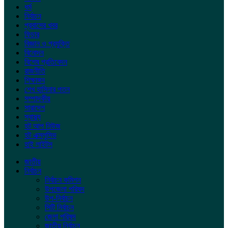
ধর্ম
নির্বাচন
প্রবাসের খবর
ফিচার
বিজ্ঞান ও প্রযুক্তি
বিনোদন
বিশেষ প্রতিবেদন
রাজনীতি
শিক্ষাঙ্গন
শেখ হাসিনার পতন
সম্পাদকীয়
সারাদেশ
স্বাস্থ্য
হট আপ নিউজ
হট এক্সলুসিভ
হাই লাইটস
জাতীয়
নির্বাচন
নির্বাচন কমিশন
উপজেলা পরিষদ
উপ-নির্বাচন
সিটি নির্বাচন
জেলা পরিষদ
জাতীয় নির্বাচন