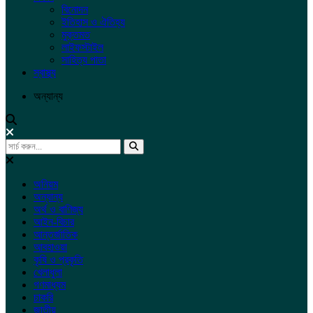
বিনোদন
ইতিহাস ও ঐতিহ্য
মুক্তমত
লাইফস্টাইল
সাহিত্য পাতা
স্বাস্থ্য
অন্যান্য
অনিয়ম
অন্যান্য
অর্থ ও বাণিজ্য
আইন-বিচার
আন্তর্জাতিক
আবহাওয়া
কৃষি ও প্রকৃতি
খেলাধুলা
গণমাধ্যম
চাকরি
জাতীয়